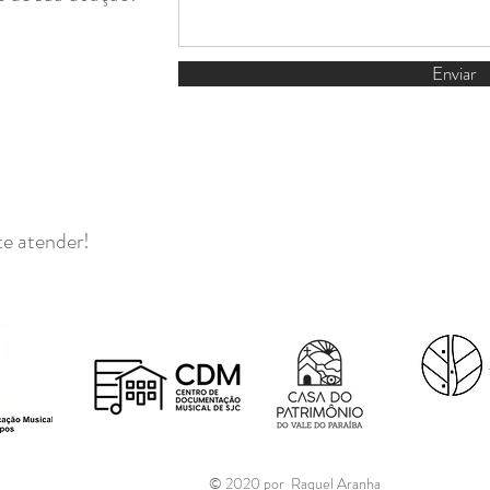
Enviar
te atender!
© 2020 por Raquel Aranha