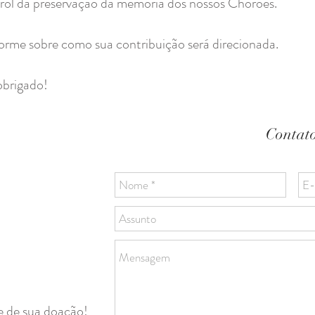
prol da preservação da memória dos nossos Chorões.
orme sobre como sua contribuição será direcionada.
brigado!
Contat
me de sua doação!