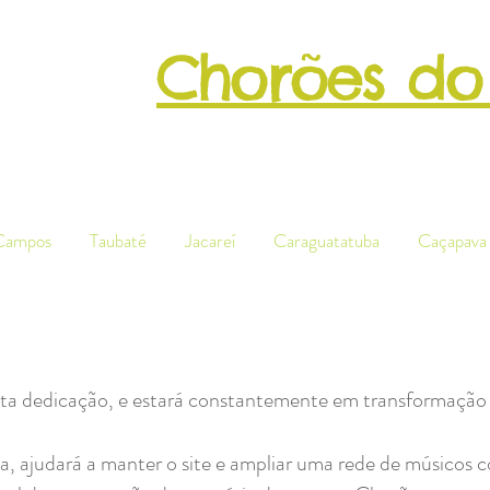
Chorões do
Patrimôni
Campos
Taubaté
Jacareí
Caraguatatuba
Caçapava
ita dedicação, e estará constantemente em transformação 
, ajudará a manter o site e ampliar uma rede de músicos 