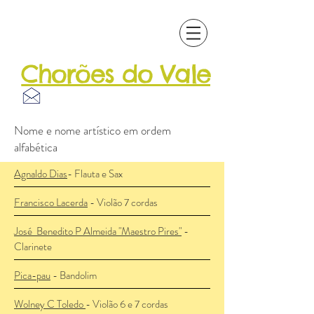
Chorões do Vale
Patrimônio
Musical
Nome e nome artístico em ordem
alfabética
Agnaldo Dias
- Flauta e Sax
Francisco Lacerda
- Violão 7 cordas
José Benedito P Almeida "Maestro Pires"
-
Clarinete
Pica-pau
- Bandolim
Wolney C Toledo
- Violão 6 e 7 cordas