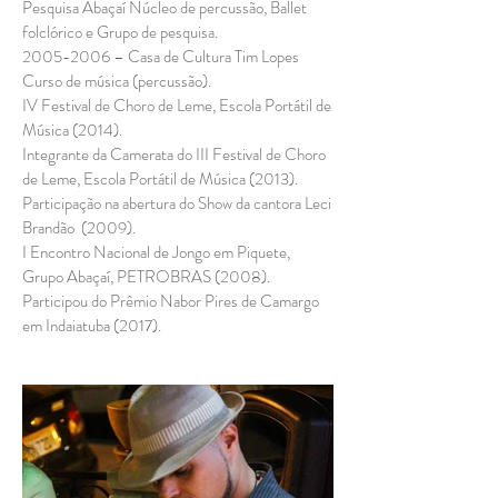
Pesquisa Abaçaí Núcleo de percussão, Ballet
folclórico e Grupo de pesquisa.
2005-2006
– Casa de Cultura Tim Lopes
Curso de música (percussão).
IV Festival de Choro de Leme, Escola Portátil de
Música (2014).
Integrante da Camerata do III Festival de Choro
de Leme, Escola Portátil de Música (2013).
Participação na abertura do Show da cantora Leci
Brandão (2009).
I Encontro Nacional de Jongo em Piquete,
Grupo Abaçaí, PETROBRAS (2008).
Participou do Prêmio Nabor Pires de Camargo
em Indaiatuba (2017).