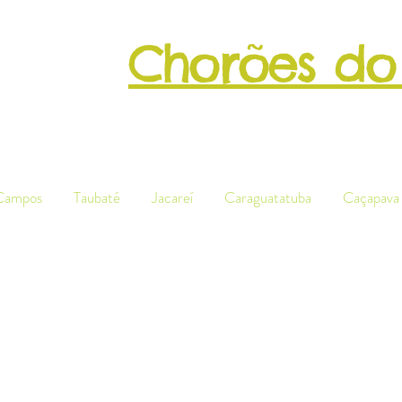
Chorões do
Patrimôni
Campos
Taubaté
Jacareí
Caraguatatuba
Caçapava