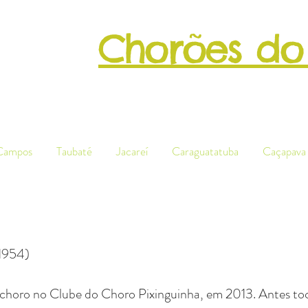
Chorões do
Patrimôni
Campos
Taubaté
Jacareí
Caraguatatuba
Caçapava
.1954)
 choro no Clube do Choro Pixinguinha, em 2013. Antes toc