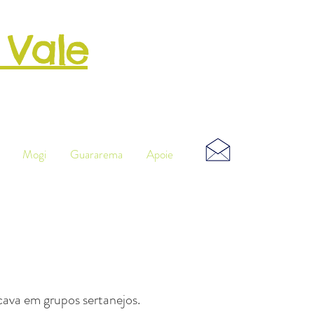
 Vale
o
Musical
Mogi
Guararema
Apoie
ava em grupos sertanejos.