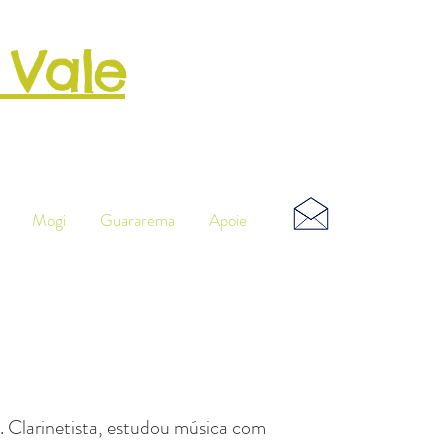
 Vale
o
Musical
Mogi
Guararema
Apoie
lo. Clarinetista, estudou música com