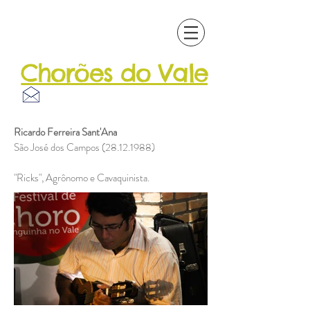
Chorões do Vale
Patrimônio
Musical
Ricardo Ferreira Sant'Ana
São José dos Campos
(28.12.1988)
"Ricks", Agrônomo e Cavaquinista.